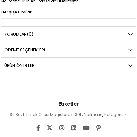
Nailmatic ürünleri Fransa'da üretilmiştir.
Her şişe 8 ml'dir.
YORUMLAR
(0)
ÖDEME SEÇENEKLERI
ÜRÜN ÖNERILERI
Etiketler
Su Bazlı Tırnak Cilası Magicforest 301
Nailmatic
Kategorisiz
,
,
,