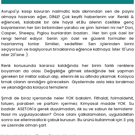
Avrupa'yı kasıp kavuran nailmatic kids akımından sen de payını
almaya hazırsan eğer, DİNLE! Çok keyifli haberlerim var. Renkli &
eğlenceli, kalabalık bir aile hayal et.Bu ailenin özellikle genç
bayanlarının her biri birbirinden yaratıcı ve şirin. İsimleri mi ne? Dori,
Casper, Sheepy, Piglou bunlardan bazıları... Her biri çok özel bir
rengi temsil ediyor. Senin için özel ve güvenli formüller ile
hazırlanmış tonlar. Simliler, sedefliler. Sen içlerinden birini
seçiyorsun ve başlıyorsun tırnaklarına eğlence katmaya. İster 10'una
ister 20'sine :).
Renk konusunda kararsız kaldığında her birini farklı renklere
boyaman da olası. Değişikliğe gitmek istediğinde tek yapman
gereken bir miktar sabun alıp, ellerini ılık su altında yıkamak. Kolayca
tırnak cilanın arındığını göreceksin. Giysilerinde asla leka bırakmaz
ve yıkandığında kolayca temizlenir.
Şimdi de biraz içerisinde neler YOK bakalım. Fithalat, folmaldehit,
toluen, paraben ve parfüm içermez. Kimyasal madde YOK. Su
bazlıdır. ASETON'a gerek duyulmadan, ılık su ve sabun ile temizlenir.
Nasıl mı uygulayacaksın? Önce cilanı çalkalamalısın, uyguladıktan
sonra ise ellerinisalla ki çabuk kurusun. Bu ürünü kullanmak için 3 yaş
ve üzerinde olman şart.