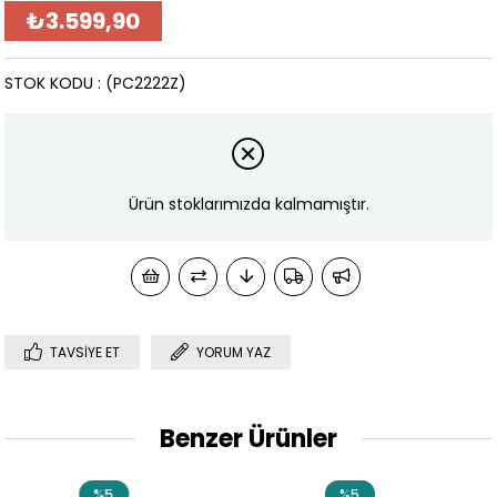
₺3.599,90
STOK KODU
(PC2222Z)
Ürün stoklarımızda kalmamıştır.
TAVSIYE ET
YORUM YAZ
Benzer Ürünler
5
%5
%