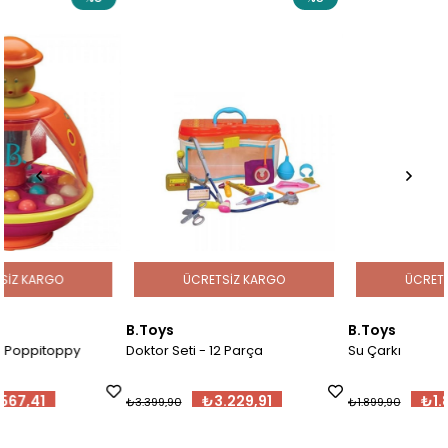
ÜCRETSIZ KARGO
ÜCRETSIZ KARGO
B.Toys
B.Toys
Doktor Seti - 12 Parça
Su Çarkı
₺3.229,91
₺1.804,91
₺3.399,90
₺1.899,90