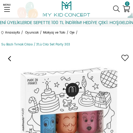
0
MENU
İ ÜYELİKLERDE SEPETTE 100 TL İNDİRİM! HEDİYE ÇEKİ: HOŞGELDİN
Anasayfa
Oyuncak
Makyaj ve Takı
Oje
Su Bazlı Tırnak Cilası / 3'Lü Cila Set Party 303