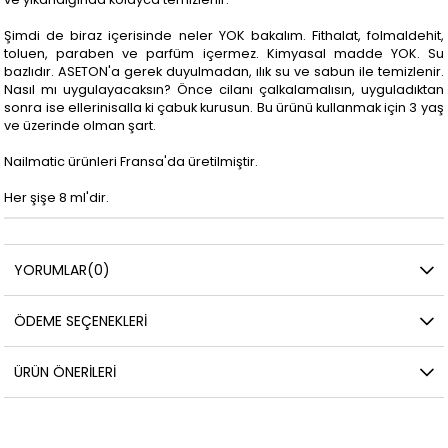
Şimdi de biraz içerisinde neler YOK bakalım. Fithalat, folmaldehit,
toluen, paraben ve parfüm içermez. Kimyasal madde YOK. Su
bazlıdır. ASETON'a gerek duyulmadan, ılık su ve sabun ile temizlenir.
Nasıl mı uygulayacaksın? Önce cilanı çalkalamalısın, uyguladıktan
sonra ise ellerinisalla ki çabuk kurusun. Bu ürünü kullanmak için 3 yaş
ve üzerinde olman şart.
Nailmatic ürünleri Fransa'da üretilmiştir.
Her şişe 8 ml'dir.
YORUMLAR
(0)
ÖDEME SEÇENEKLERI
ÜRÜN ÖNERILERI