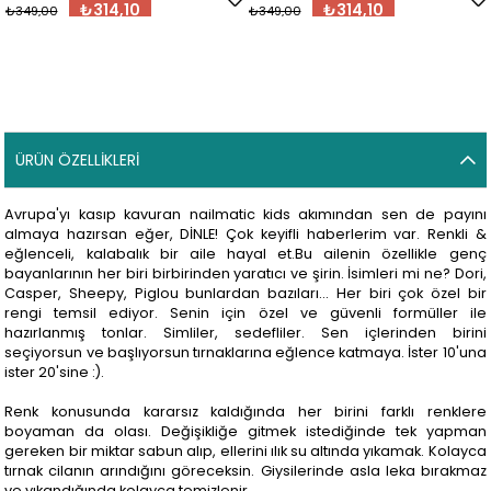
₺314,10
₺314,10
₺349,00
₺349,00
ÜRÜN ÖZELLIKLERI
Avrupa'yı kasıp kavuran nailmatic kids akımından sen de payını
almaya hazırsan eğer, DİNLE! Çok keyifli haberlerim var. Renkli &
eğlenceli, kalabalık bir aile hayal et.Bu ailenin özellikle genç
bayanlarının her biri birbirinden yaratıcı ve şirin. İsimleri mi ne? Dori,
Casper, Sheepy, Piglou bunlardan bazıları... Her biri çok özel bir
rengi temsil ediyor. Senin için özel ve güvenli formüller ile
hazırlanmış tonlar. Simliler, sedefliler. Sen içlerinden birini
seçiyorsun ve başlıyorsun tırnaklarına eğlence katmaya. İster 10'una
ister 20'sine :).
Renk konusunda kararsız kaldığında her birini farklı renklere
boyaman da olası. Değişikliğe gitmek istediğinde tek yapman
gereken bir miktar sabun alıp, ellerini ılık su altında yıkamak. Kolayca
tırnak cilanın arındığını göreceksin. Giysilerinde asla leka bırakmaz
ve yıkandığında kolayca temizlenir.