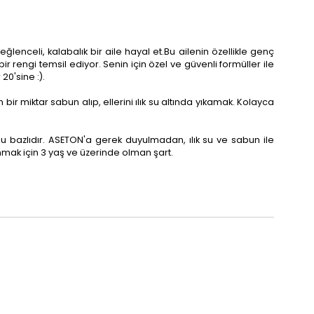
lenceli, kalabalık bir aile hayal et.Bu ailenin özellikle genç
bir rengi temsil ediyor. Senin için özel ve güvenli formüller ile
20'sine :).
r miktar sabun alıp, ellerini ılık su altında yıkamak. Kolayca
u bazlıdır. ASETON'a gerek duyulmadan, ılık su ve sabun ile
anmak için 3 yaş ve üzerinde olman şart.