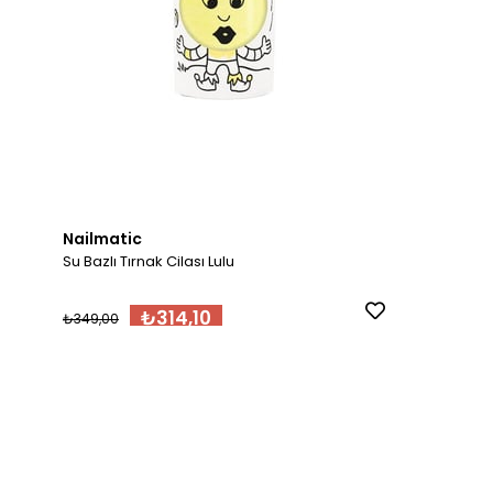
Nailmatic
Su Bazlı Tırnak Cilası Lulu
₺314,10
₺349,00