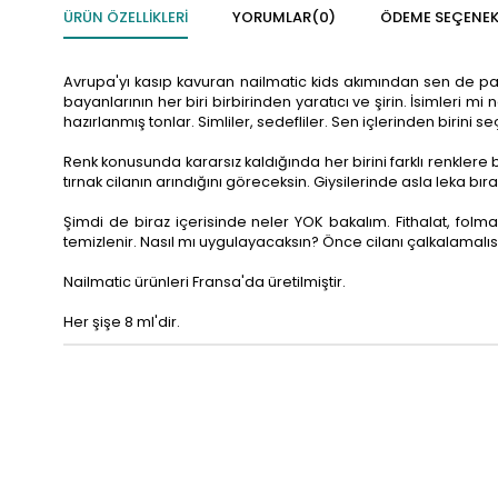
ÜRÜN ÖZELLIKLERI
YORUMLAR
(0)
ÖDEME SEÇENEK
Avrupa'yı kasıp kavuran nailmatic kids akımından sen de payın
bayanlarının her biri birbirinden yaratıcı ve şirin. İsimleri mi
hazırlanmış tonlar. Simliler, sedefliler. Sen içlerinden birini 
Renk konusunda kararsız kaldığında her birini farklı renklere
tırnak cilanın arındığını göreceksin. Giysilerinde asla leka b
Şimdi de biraz içerisinde neler YOK bakalım. Fithalat, fol
temizlenir. Nasıl mı uygulayacaksın? Önce cilanı çalkalamalısı
Nailmatic ürünleri Fransa'da üretilmiştir.
Her şişe 8 ml'dir.