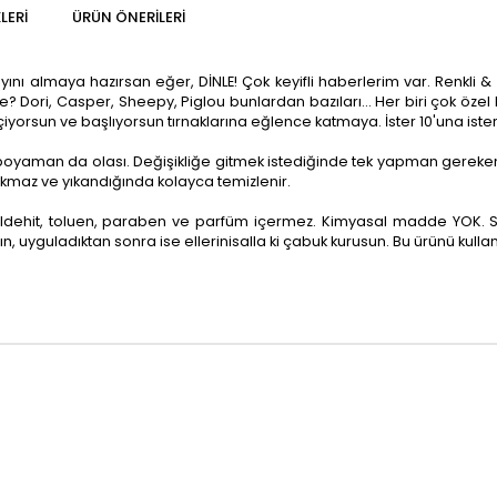
LERI
ÜRÜN ÖNERILERI
ı almaya hazırsan eğer, DİNLE! Çok keyifli haberlerim var. Renkli & eğ
 ne? Dori, Casper, Sheepy, Piglou bunlardan bazıları... Her biri çok özel 
seçiyorsun ve başlıyorsun tırnaklarına eğlence katmaya. İster 10'una ister 
 boyaman da olası. Değişikliğe gitmek istediğinde tek yapman gereken bi
ırakmaz ve yıkandığında kolayca temizlenir.
maldehit, toluen, paraben ve parfüm içermez. Kimyasal madde YOK. S
n, uyguladıktan sonra ise ellerinisalla ki çabuk kurusun. Bu ürünü kull