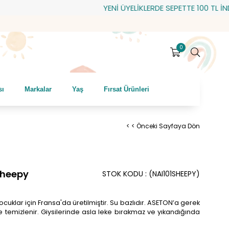
YENİ ÜYELİKLERDE SEPETTE 100 TL İNDİRİM
0
sı
Markalar
Yaş
Fırsat Ürünleri
< < Önceki Sayfaya Dön
 Sheepy
STOK KODU
(NAI101SHEEPY)
çocuklar için Fransa'da üretilmiştir. Su bazlıdır. ASETON’a gerek
e temizlenir. Giysilerinde asla leke bırakmaz ve yıkandığında