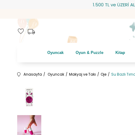
1.500 TL ve ÜZERİ ALIŞVE
local_shipping
favorite
Oyuncak
Oyun & Puzzle
Kitap
Anasayfa
Oyuncak
Makyaj ve Takı
Oje
Su Bazlı Tırn