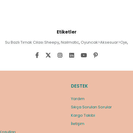
Etiketler
Su Bazlı Tırnak Cilası Sheepy
Nailmatic
Oyuncak>Aksesuar>Oje
,
,
,
DESTEK
Yardım
Sıkça Sorulan Sorular
Kargo Takibi
m
İletişim
 Koşulları