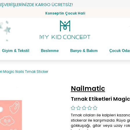
ERİŞLERİNİZDE KARGO ÜCRETSİZ!
Konseptin Çocuk Hali
Giyim & Tekstil
Beslenme
Banyo & Bakım
Çocuk Oda
eri Magic Nails Tırnak Sticker
Nailmatic
Tırnak Etiketleri Magic
Tırnak cilaları ile kalpleri kaz
stickerar ile karşımızıda. Rüya gi
gökkuşağı, gitar veya uzay roke