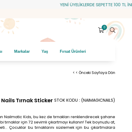
YENİ ÜYELİKLERDE SEPETTE 100 TL İNDİRİ
0
sı
Markalar
Yaş
Fırsat Ürünleri
< < Önceki Sayfaya Dön
 Nails Tırnak Sticker
STOK KODU
(NAIMAGICNAILS)
anan Nailmatic Kids, bu kez de tırnakları renklendirecek şahane
bi tırnaklar için 72 sevimli çıkartmayı kullanın! Tek boynuzlu at,
ti... Çocuklar bu tırnaklarını süslemek için bu çıkartmalara