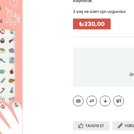
bayılacak.
3 yaş ve üzeri için uygundur.
₺230,00
Ür
TAVSIYE ET
YORU