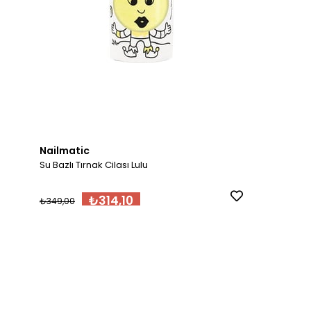
Nailmatic
Su Bazlı Tırnak Cilası Lulu
₺314,10
₺349,00