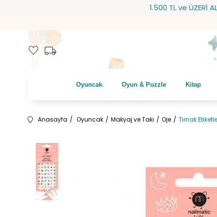
1.500 TL ve ÜZERİ ALIŞV
local_shipping
favorite
Oyuncak
Oyun & Puzzle
Kitap
Anasayfa
Oyuncak
Makyaj ve Takı
Oje
Tırnak Etiketl