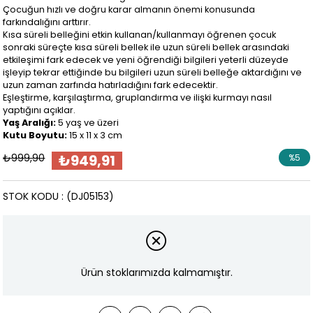
Çocuğun hızlı ve doğru karar almanın önemi konusunda
farkındalığını arttırır.
Kısa süreli belleğini etkin kullanan/kullanmayı öğrenen çocuk
sonraki süreçte kısa süreli bellek ile uzun süreli bellek arasındaki
etkileşimi fark edecek ve yeni öğrendiği bilgileri yeterli düzeyde
işleyip tekrar ettiğinde bu bilgileri uzun süreli belleğe aktardığını ve
uzun zaman zarfında hatırladığını fark edecektir.
Eşleştirme, karşılaştırma, gruplandırma ve ilişki kurmayı nasıl
yaptığını açıklar.
Yaş Aralığı:
5 yaş ve üzeri
Kutu Boyutu:
15 x 11 x 3 cm
₺999,90
₺949,91
%
5
İndirim
STOK KODU
(DJ05153)
Ürün stoklarımızda kalmamıştır.