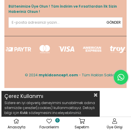
Bültenimize Üye Olun ! Tüm İndirim ve Fırsatlardan İlk Sizin
Haberiniz Olsun !
GÖNDER
© 2024
mykidconcept.com
- Tüm Hakları Saklıdır.
Çerez Kullanımı
Sizlere en iyi alışveriş deneyimini sunabilmek adına
sitemizde çerezler(cookies) kullanmaktayız. Detaylı
bilgi için
Kvkk
sözleşmesini inceleyebilirsiniz.
0
Anasayfa
Favorilerim
Sepetim
Üye Girişi