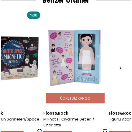
Benzer Ürünler
30
ÜCRETSIZ KARGO
Floss&Rock
Floss&Rock
ace
Mıknatıslı Giydirme Setleri /
Figürlü Atlama İpleri / Lion
Charlotte