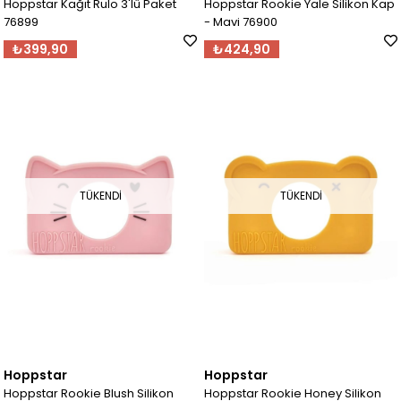
Hoppstar Kağıt Rulo 3'lü Paket
Hoppstar Rookie Yale Silikon Kap
76899
- Mavi 76900
₺399,90
₺424,90
TÜKENDI
TÜKENDI
Hoppstar
Hoppstar
Hoppstar Rookie Blush Silikon
Hoppstar Rookie Honey Silikon