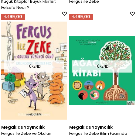
Küçük Kitaplar Büyük Fikirler:
Fergus ile Zeke
Felsefe Nedir?
₺199,00
₺199,00
TÜKENDI
TÜKENDI
Megakids Yayıncılık
Megakids Yayıncılık
Fergus İle Zeke ve Okulun
Fergus İle Zeke Bilim Fuarında