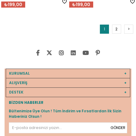
₺199,00
₺199,00
1
2
>
KURUMSAL
ALIŞVERİŞ
DESTEK
BIZDEN HABERLER
Bültenimize Üye Olun ! Tüm İndirim ve Fırsatlardan İlk Sizin
Haberiniz Olsun !
GÖNDER