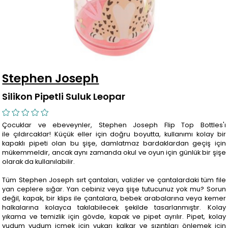
Stephen Joseph
Silikon Pipetli Suluk Leopar
Çocuklar ve ebeveynler, Stephen Joseph Flip Top Bottles'ı
ile çıldırcaklar! Küçük eller için doğru boyutta, kullanımı kolay bir
kapaklı pipeti olan bu şişe, damlatmaz bardaklardan geçiş için
mükemmeldir, ancak aynı zamanda okul ve oyun için günlük bir şişe
olarak da kullanılabilir.
Tüm Stephen Joseph sırt çantaları, valizler ve çantalardaki tüm file
yan ceplere sığar. Yan cebiniz veya şişe tutucunuz yok mu? Sorun
değil, kapak, bir klips ile çantalara, bebek arabalarına veya kemer
halkalarına kolayca takılabilecek şekilde tasarlanmıştır. Kolay
yıkama ve temizlik için gövde, kapak ve pipet ayrılır. Pipet, kolay
yudum yudum içmek için yukarı kalkar ve sızıntıları önlemek için