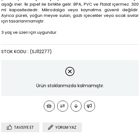
aşağı iner. İki pipet ile birlikte gelir. BPA, PVC ve Ftalat içermez. 300
ml kapasitededir. Mikrodalga veya kaynatma güvenli değildir.
Ayrıca püreli, yoğun meyve suları, gazlı içecekler veya sıcak sıvılar
için tasarlanmamıştır.
3 yaş ve üzeri için uygundur.
STOK KODU
(SJ112277)
Ürün stoklarımızda kalmamıştır.
TAVSIYE ET
YORUM YAZ