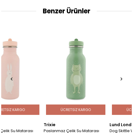
Benzer Ürünler
ÜCRETSIZ KARGO
ÜCRETSIZ KARGO
Trixie
Lund London
ı
Paslanmaz Çelik Su Matarası
Dog Skittle Water Bottle 300m