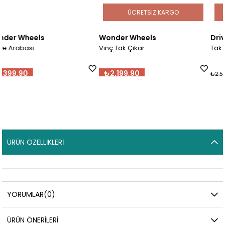
ÜCRETSIZ KARGO
ÜCRETSIZ KAR
Wonder Wheels
Driven
Vinç Tak Çıkar
Tak Çıkar Spor Araba
₺2.199,90
₺2.469,91
₺2.599,90
ÜRÜN ÖZELLIKLERI
YORUMLAR
(0)
ÜRÜN ÖNERILERI