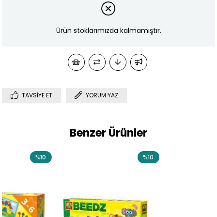
Ürün stoklarımızda kalmamıştır.
TAVSIYE ET
YORUM YAZ
Benzer Ürünler
0
%10
%1