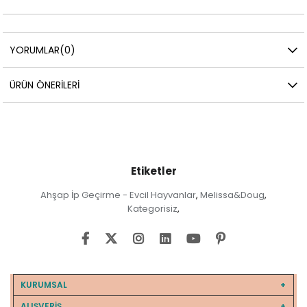
YORUMLAR
(0)
ÜRÜN ÖNERILERI
Etiketler
Ahşap İp Geçirme - Evcil Hayvanlar
Melissa&Doug
,
,
Kategorisiz
,
KURUMSAL
ALIŞVERİŞ