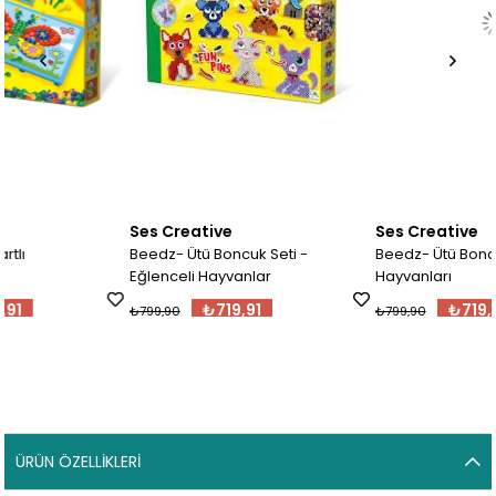
Ses Creative
Ses Creative
Beedz- Ütü Boncuk Seti -
Beedz- Ütü Boncuk Seti - Orm
Eğlenceli Hayvanlar
Hayvanları
₺719,91
₺719,91
₺799,90
₺799,90
ÜRÜN ÖZELLIKLERI