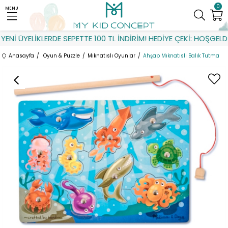
0
MENU
Nİ ÜYELİKLERDE SEPETTE 100 TL İNDİRİM! HEDİYE ÇEKİ: HOŞGELDİN
Anasayfa
Oyun & Puzzle
Mıknatıslı Oyunlar
Ahşap Mıknatıslı Balık Tutma