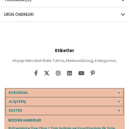
ÜRÜN ÖNERILERI
Etiketler
Ahşap Mıknatıslı Balık Tutma
Melissa&Doug
Kategorisiz
,
,
,
KURUMSAL
ALIŞVERİŞ
DESTEK
BIZDEN HABERLER
Bültenimize Üye Olun ! Tüm İndirim ve Fırsatlardan İlk Sizin