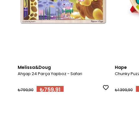
Melissa&Doug
Hape
Ahşap 24 Parça Yapboz - Safari
Chunky Puz
₺759,91
₺799,90
₺1.399,90