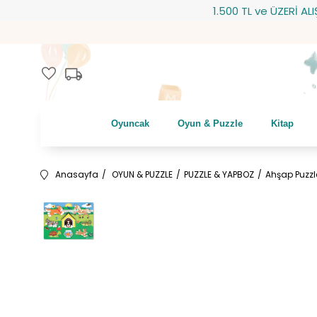
1.500 TL ve ÜZERİ ALIŞVER
local_shipping
favorite
Oyuncak
Oyun & Puzzle
Kitap
Anasayfa
OYUN & PUZZLE
PUZZLE & YAPBOZ
Ahşap Puzzl