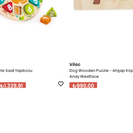
Vilac
zle Saat Yapbozu
Dog Wooden Puzzle - Ahşap Köp
Andy Westface
₺1.329,91
₺990,00