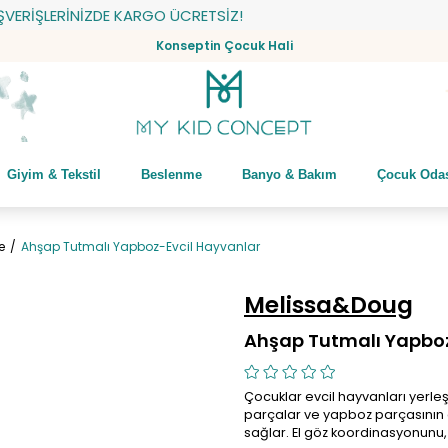
İŞLERİNİZDE KARGO ÜCRETSİZ!
Konseptin Çocuk Hali
Giyim & Tekstil
Beslenme
Banyo & Bakım
Çocuk Oda
e
Ahşap Tutmalı Yapboz-Evcil Hayvanlar
Melissa&Doug
Ahşap Tutmalı Yapboz
Çocuklar evcil hayvanları yerl
parçalar ve yapboz parçasının a
sağlar. El göz koordinasyonunu, 