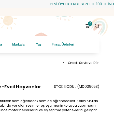
YENİ ÜYELİKLERDE SEPETTE 100 TL İNDİRİM!
0
sı
Markalar
Yaş
Fırsat Ürünleri
< < Önceki Sayfaya Dön
-Evcil Hayvanlar
STOK KODU
(MD009053)
eştirirken hem eğlenecek hem de öğrenecekler. Kolay tutulan
ltında yer alan resimler eşleştirmenin kolayca yapılmasını
ince motor becerilerini ve eşleştirme yeteneklerini geliştirir.