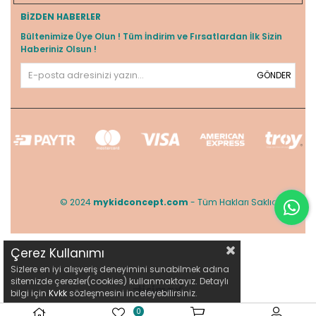
BIZDEN HABERLER
Bültenimize Üye Olun ! Tüm İndirim ve Fırsatlardan İlk Sizin
Haberiniz Olsun !
GÖNDER
© 2024
mykidconcept.com
- Tüm Hakları Saklıdır.
Çerez Kullanımı
Sizlere en iyi alışveriş deneyimini sunabilmek adına
sitemizde çerezler(cookies) kullanmaktayız. Detaylı
bilgi için
Kvkk
sözleşmesini inceleyebilirsiniz.
0