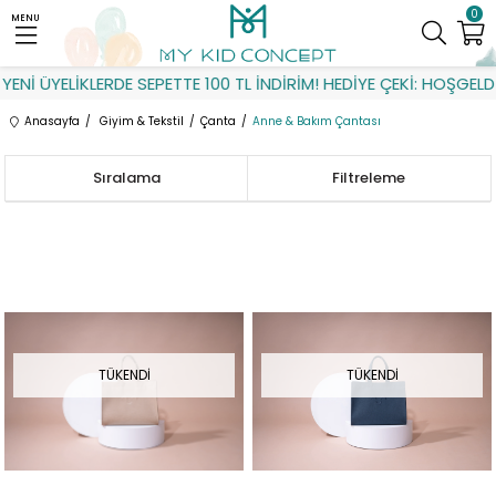
0
MENU
ENİ ÜYELİKLERDE SEPETTE 100 TL İNDİRİM! HEDİYE ÇEKİ: HOŞGELDİ
Anasayfa
Giyim & Tekstil
Çanta
Anne & Bakım Çantası
Sıralama
Filtreleme
TÜKENDI
TÜKENDI