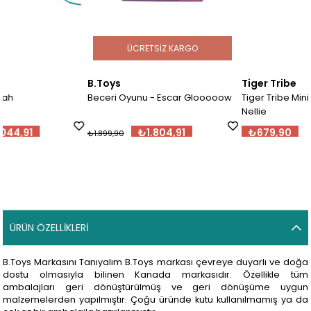
ÜCRETSIZ KARGO
B.Toys
Tiger Tribe
Beceri Oyunu - Escar Glooooow
Tiger Tribe Mini Bez Bebek -
Nellie
₺1.804,91
₺679,90
₺1.899,90
ÜRÜN ÖZELLIKLERI
B.Toys Markasını Tanıyalım B.Toys markası çevreye duyarlı ve doğa
dostu olmasıyla bilinen Kanada markasıdır. Özellikle tüm
ambalajları geri dönüştürülmüş ve geri dönüşüme uygun
malzemelerden yapılmıştır. Çoğu üründe kutu kullanılmamış ya da