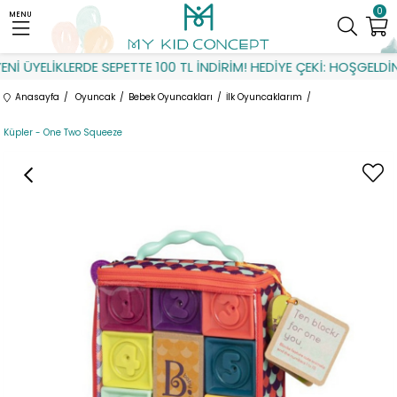
0
MENU
İ ÜYELİKLERDE SEPETTE 100 TL İNDİRİM! HEDİYE ÇEKİ: HOŞGELDİN
Anasayfa
Oyuncak
Bebek Oyuncakları
İlk Oyuncaklarım
Küpler - One Two Squeeze