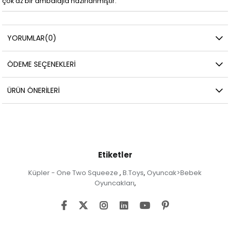
çok az bir ambalajla hazırlanmıştır.
YORUMLAR
(0)
ÖDEME SEÇENEKLERI
ÜRÜN ÖNERILERI
Etiketler
Küpler - One Two Squeeze
B.Toys
Oyuncak>Bebek
,
,
Oyuncakları
,