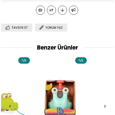
TAVSIYE ET
YORUM YAZ
Benzer Ürünler
%5
%5