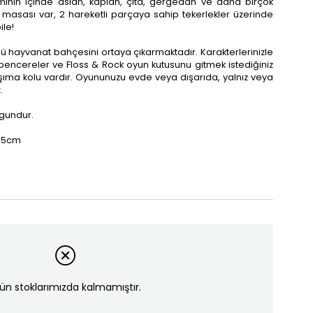
ımının içinde aslan, kaplan, çita, gergedan ve daha birçok
t masası var, 2 hareketli parçaya sahip tekerlekler üzerinde
le!
lü hayvanat bahçesini ortaya çıkarmaktadır. Karakterlerinizle
encereler ve Floss & Rock oyun kutusunu gitmek istediğiniz
aşıma kolu vardır. Oyununuzu evde veya dışarıda, yalnız veya
.
ygundur.
7,5cm
ün stoklarımızda kalmamıştır.