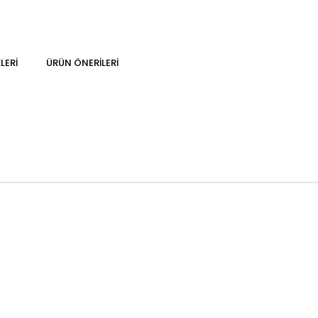
LERI
ÜRÜN ÖNERILERI