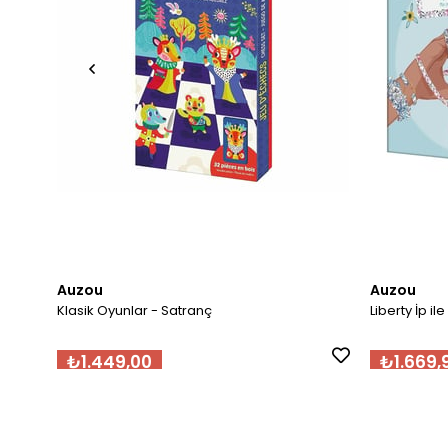
Auzou
Auzou
Klasik Oyunlar - Satranç
Liberty İp il
₺1.449,00
₺1.669,