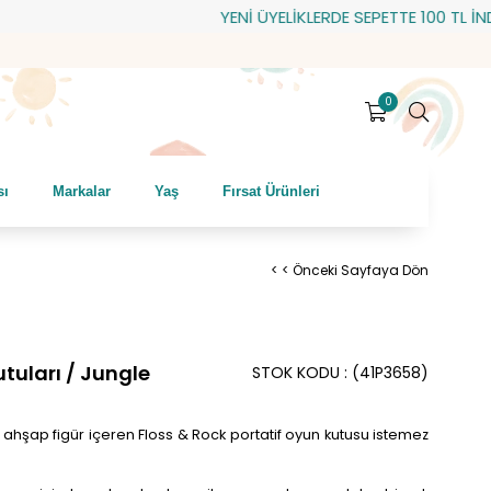
YENİ ÜYELİKLERDE SEPETTE 100 TL İNDİRİM!
0
sı
Markalar
Yaş
Fırsat Ürünleri
< < Önceki Sayfaya Dön
tuları / Jungle
STOK KODU
(41P3658)
flı ahşap figür içeren Floss & Rock portatif oyun kutusu istemez