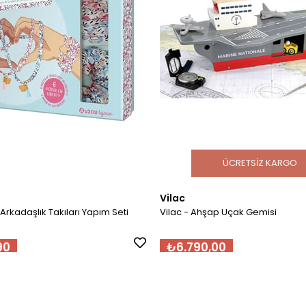
ÜCRETSIZ KARGO
Vilac
e Arkadaşlık Takıları Yapım Seti
Vilac - Ahşap Uçak Gemisi
90
₺6.790,00