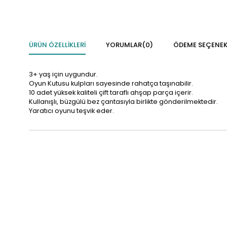
ÜRÜN ÖZELLIKLERI
YORUMLAR
(0)
ÖDEME SEÇENEK
3+ yaş için uygundur.
Oyun Kutusu kulpları sayesinde rahatça taşınabilir.
10 adet yüksek kaliteli çift taraflı ahşap parça içerir.
Kullanışlı, büzgülü bez çantasıyla birlikte gönderilmektedir.
Yaratıcı oyunu teşvik eder.