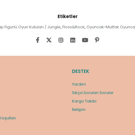
Etiketler
p Figürlü Oyun Kutuları / Jungle
Floss&Rock
Oyuncak>Mutfak Oyuncak
,
,
DESTEK
Yardım
Sıkça Sorulan Sorular
Kargo Takibi
m
İletişim
 Koşulları