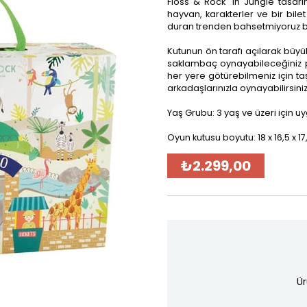
Floss & Rock 'ın Jungle tasar
hayvan, karakterler ve bir bile
duran trenden bahsetmiyoruz bi
Kutunun ön tarafı açılarak büyü
saklambaç oynayabileceğiniz p
her yere götürebilmeniz için t
arkadaşlarınızla oynayabilirsiniz
Yaş Grubu: 3 yaş ve üzeri için u
Oyun kutusu boyutu: 18 x 16,5 x 1
₺2.299,00
Ür