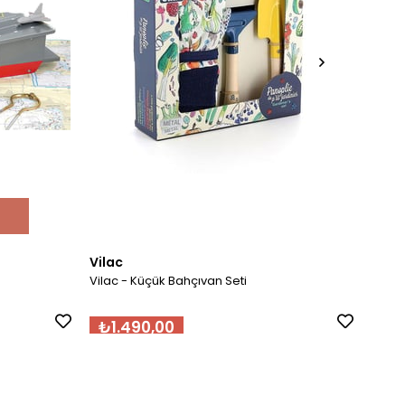
Vilac
Vilac
Vilac - Küçük Bahçıvan Seti
Vilac 
₺1.490,00
₺8