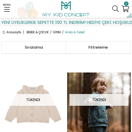
0
MENU
YENİ ÜYELİKLERDE SEPETTE 100 TL İNDİRİM! HEDİYE ÇEKİ: HOŞGELDİ
Anasayfa
BEBEK & ÇOCUK
GİYİM
Hırka & Ceket
Sıralama
Filtreleme
TÜKENDI
TÜKENDI