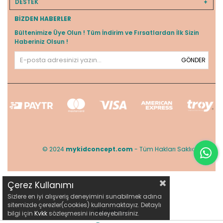
DESTEK
BIZDEN HABERLER
Bültenimize Üye Olun ! Tüm İndirim ve Fırsatlardan İlk Sizin
Haberiniz Olsun !
GÖNDER
© 2024
mykidconcept.com
- Tüm Hakları Saklıdır.
Çerez Kullanımı
Sizlere en iyi alışveriş deneyimini sunabilmek adına
sitemizde çerezler(cookies) kullanmaktayız. Detaylı
bilgi için
Kvkk
sözleşmesini inceleyebilirsiniz.