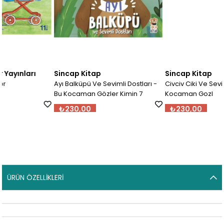
Sincap Kitap
Sincap Kitap
Ayı Balküpü Ve Sevimli Dostları -
Civciv Ciki Ve Sevimli Dostları
Bu Kocaman Gözler Kimin 7
Kocaman Gozl
₺230,00
₺230,00
ÜRÜN ÖZELLIKLERI