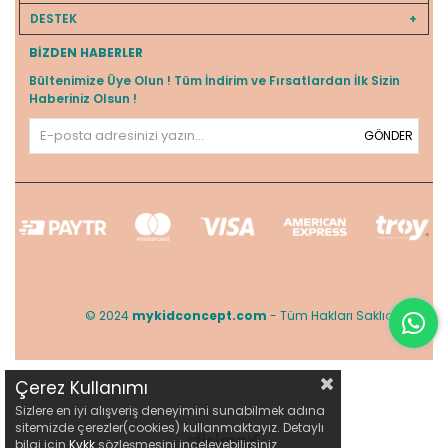
DESTEK
BIZDEN HABERLER
Bültenimize Üye Olun ! Tüm İndirim ve Fırsatlardan İlk Sizin
Haberiniz Olsun !
GÖNDER
© 2024
mykidconcept.com
- Tüm Hakları Saklıdır.
Çerez Kullanımı
Sizlere en iyi alışveriş deneyimini sunabilmek adına
sitemizde çerezler(cookies) kullanmaktayız. Detaylı
bilgi için
Kvkk
sözleşmesini inceleyebilirsiniz.