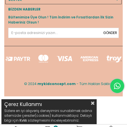
BIZDEN HABERLER
Bültenimize Üye Olun ! Tüm İndirim ve Fırsatlardan İlk Sizin
Haberiniz Olsun !
GÖNDER
© 2024
mykidconcept.com
- Tüm Hakları Saklıdır.
Çerez Kullanımı
Sizlere en iyi alışveriş deneyimini sunabilmek adına
sitemizde çerezler(cookies) kullanmaktayız. Detaylı
bilgi için
Kvkk
sözleşmesini inceleyebilirsiniz.