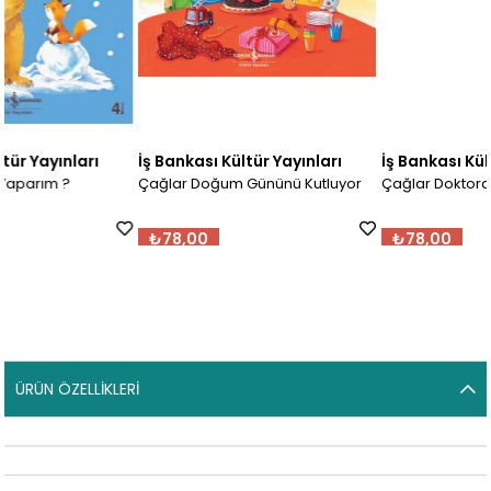
ı
İş Bankası Kültür Yayınları
İş Bankası Kültür Yayınları
Çağlar Doğum Gününü Kutluyor
Çağlar Doktorda
₺78,00
₺78,00
ÜRÜN ÖZELLIKLERI