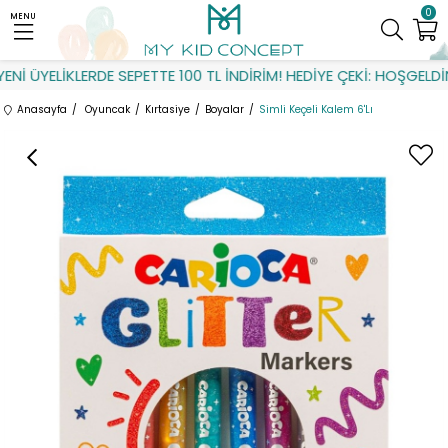
0
MENU
İ ÜYELİKLERDE SEPETTE 100 TL İNDİRİM! HEDİYE ÇEKİ: HOŞGELDİN
Anasayfa
Oyuncak
Kırtasiye
Boyalar
Simli Keçeli Kalem 6'Lı