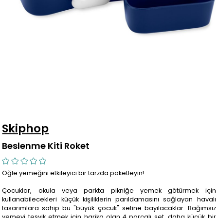
Skiphop
Beslenme Kiti Roket
Öğle yemeğini etkileyici bir tarzda paketleyin!
Çocuklar, okula veya parkta pikniğe yemek götürmek için
kullanabilecekleri küçük kişiliklerin parıldamasını sağlayan havalı
tasarımlara sahip bu "büyük çocuk" setine bayılacaklar. Bağımsız
yemeyi teşvik etmek için harika olan 4 parçalı set, daha küçük bir