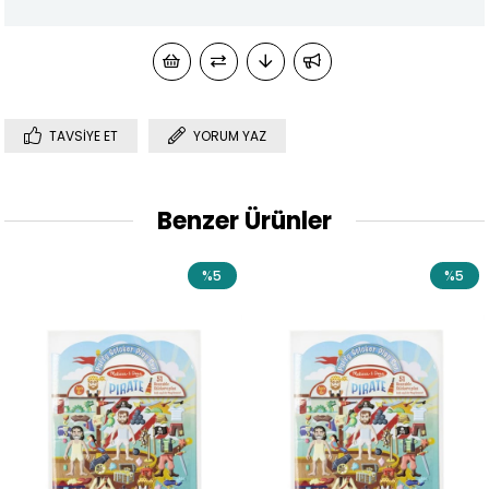
TAVSIYE ET
YORUM YAZ
Benzer Ürünler
%5
%5