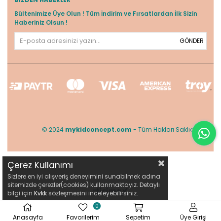
Bültenimize Üye Olun ! Tüm İndirim ve Fırsatlardan İlk Sizin
Haberiniz Olsun !
GÖNDER
© 2024
mykidconcept.com
- Tüm Hakları Saklıdır.
Çerez Kullanımı
Sizlere en iyi alışveriş deneyimini sunabilmek adına
sitemizde çerezler(cookies) kullanmaktayız. Detaylı
bilgi için
Kvkk
sözleşmesini inceleyebilirsiniz.
0
Anasayfa
Favorilerim
Sepetim
Üye Girişi