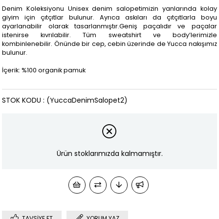
Denim Koleksiyonu Unisex denim salopetimizin yanlarında kolay
giyim için çıtçıtlar bulunur. Ayrıca askıları da çıtçıtlarla boyu
ayarlanabilir olarak tasarlanmıştır.Geniş paçalıdır ve paçalar
istenirse kıvrılabilir. Tüm sweatshirt ve body’lerimizle
kombinlenebilir. Önünde bir cep, cebin üzerinde de Yucca nakışımız
bulunur.
İçerik: %100 organik pamuk
STOK KODU
(YuccaDenimSalopet2)
Ürün stoklarımızda kalmamıştır.
TAVSIYE ET
YORUM YAZ