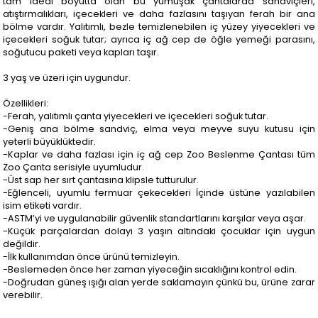
tam ideal boyutta olan bu yumuşak çantalarda sandviçleri,
atıştırmalıkları, içecekleri ve daha fazlasını taşıyan ferah bir ana
bölme vardır. Yalıtımlı, bezle temizlenebilen iç yüzey yiyecekleri ve
içecekleri soğuk tutar; ayrıca iç ağ cep de öğle yemeği parasını,
soğutucu paketi veya kapları taşır.
3 yaş ve üzeri için uygundur.
Özellikleri:
-Ferah, yalıtımlı çanta yiyecekleri ve içecekleri soğuk tutar.
-Geniş ana bölme sandviç, elma veya meyve suyu kutusu için
yeterli büyüklüktedir.
-Kaplar ve daha fazlası için iç ağ cep Zoo Beslenme Çantası tüm
Zoo Çanta serisiyle uyumludur.
-Üst sap her sırt çantasına klipsle tutturulur.
-Eğlenceli, uyumlu fermuar çekecekleri İçinde üstüne yazılabilen
isim etiketi vardır.
-ASTM’yi ve uygulanabilir güvenlik standartlarını karşılar veya aşar.
-Küçük parçalardan dolayı 3 yaşın altındaki çocuklar için uygun
değildir.
-İlk kullanımdan önce ürünü temizleyin.
-Beslemeden önce her zaman yiyeceğin sıcaklığını kontrol edin.
-Doğrudan güneş ışığı alan yerde saklamayın çünkü bu, ürüne zarar
verebilir.