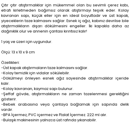
Çıtır çıtır atıştırmalıklar için mükemmel olan bu sevimli çerez kabı,
etrafı kirletmeden bağımsız olarak atıştırmayı teşvik eder. Kolay
kavranan sapı, küçük eller için en ideal boyuttadır ve üst kapak,
yiyeceklerin taze kalmasını sağlar. Esnek iç ağız, kabınız devrilse bile
atıştırmalıkların dışarı dökülmesini engeller. İki kapakla daha az
dağınıklık olur ve annenin çantası kırıntısız kalır!
1 yaş ve üzeri için uygundur.
Ölçü: 13 x 10 x 9 cm
Özellikleri:
-Üst kapak atıştırmaların taze kalmasını sağlar.
-Kolay temizlik için vidalar sökülebilir.
-Dökülmeyi önleyen esnek ağız sayesinde atıştırmalıklar içeride
kalır.
-Kolay kavranan, kaymaz sapı bulunur.
-Şeffaf gövde, atıştırmalıkların ne zaman tazelenmesi gerektiğini
gösterir.
-Bebek arabasına veya çantaya bağlamak için sapında delik
vardır.
-BPA İçermez, PVC içermez ve Ftalat İçermez. 222 ml alır.
-Bulaşık makinesinin yalnızca üst rafında yıkanabilir.