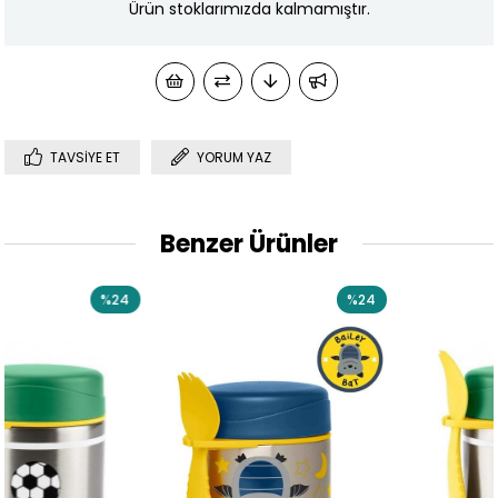
Ürün stoklarımızda kalmamıştır.
TAVSIYE ET
YORUM YAZ
Benzer Ürünler
4
%24
%2