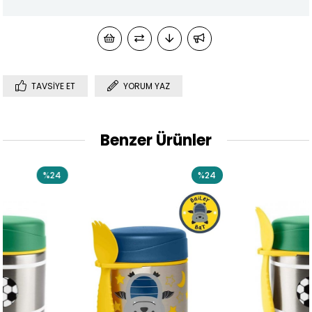
TAVSIYE ET
YORUM YAZ
Benzer Ürünler
%24
%24