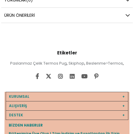
YORUMLAR
(0)
ÜRÜN ÖNERILERI
Etiketler
Paslanmaz Çelik Termos Pug
Skiphop
Beslenme>Termos
,
,
,
KURUMSAL
ALIŞVERİŞ
DESTEK
BIZDEN HABERLER
Bültenimize Üye Olun ! Tüm İndirim ve Fırsatlardan İlk Sizin