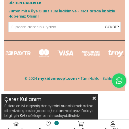
BIZDEN HABERLER
Bültenimize Üye Olun ! Tüm İndirim ve Fırsatlardan İlk Sizin
Haberiniz Olsun !
GÖNDER
© 2024
mykidconcept.com
- Tüm Hakları Saklıdır.
Çerez Kullanımı
Sizlere en iyi alışveriş deneyimini sunabilmek adına
sitemizde çerezler(cookies) kullanmaktayız. Detaylı
bilgi için
Kvkk
sözleşmesini inceleyebilirsiniz.
0