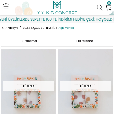
0
MENU
Nİ ÜYELİKLERDE SEPETTE 100 TL İNDİRİM! HEDİYE ÇEKİ: HOŞGELDİN
Anasayfa
BEBEK & ÇOCUK
TEKSTİL
Ağız Mendili
Sıralama
Filtreleme
TÜKENDI
TÜKENDI