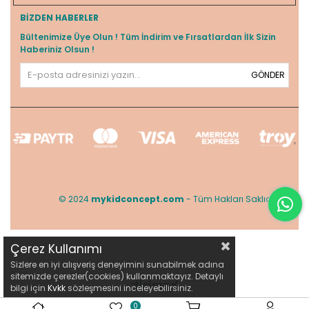
BIZDEN HABERLER
Bültenimize Üye Olun ! Tüm İndirim ve Fırsatlardan İlk Sizin
Haberiniz Olsun !
GÖNDER
© 2024
mykidconcept.com
- Tüm Hakları Saklıdır.
Çerez Kullanımı
Sizlere en iyi alışveriş deneyimini sunabilmek adına
sitemizde çerezler(cookies) kullanmaktayız. Detaylı
bilgi için
Kvkk
sözleşmesini inceleyebilirsiniz.
0