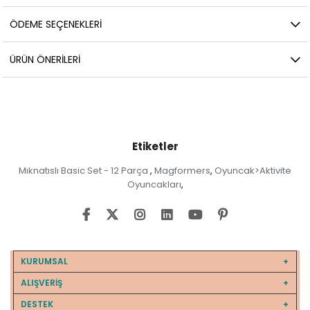
ÖDEME SEÇENEKLERI
ÜRÜN ÖNERILERI
Etiketler
Mıknatıslı Basic Set - 12 Parça
Magformers
Oyuncak>Aktivite
,
,
Oyuncakları
,
KURUMSAL
ALIŞVERİŞ
DESTEK