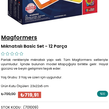
Magformers
Mıknatıslı Basic Set - 12 Parça
Parlak renkleriyle mıknatıslı yapı seti. Tüm Magformers setleriyle
uyumludur. İçinde bulunan model kitapçığıyla birlikte gelir. Hayal
gücünü ve beyin gelişimini teşvik eder.
Yaş Grubu: 3 Yaş ve üzeri için uygundur.
Ürün Kutu Ölçüleri: 23x22x5 cm
₺799,90
₺719,91
%
10
İndirim
STOK KODU
(701009)